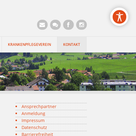
egion der Seite anspringen
KRANKENPFLEGEVEREIN
KONTAKT
Ansprechpartner
Anmeldung
Impressum
Datenschutz
Barrierefreiheit