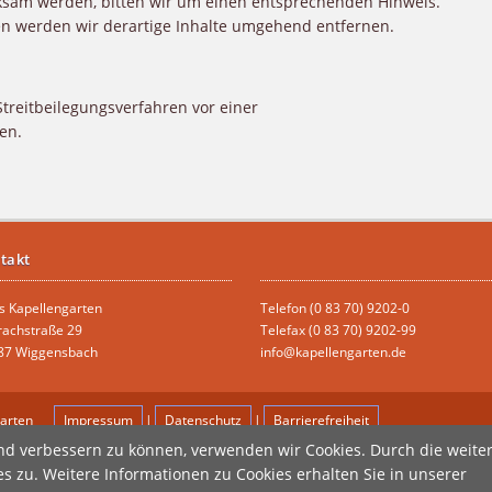
ksam werden, bitten wir um einen entsprechenden Hinweis.
n werden wir derartige Inhalte umgehend entfernen.
 Streitbeilegungsverfahren vor einer
en.
takt
s Kapellengarten
Telefon (0 83 70) 9202-0
rachstraße 29
Telefax (0 83 70) 9202-99
87 Wiggensbach
info@kapellengarten.de
arten
Impressum
|
Datenschutz
|
Barrierefreiheit
anmelden
end verbessern zu können, verwenden wir Cookies. Durch die weite
zu. Weitere Informationen zu Cookies erhalten Sie in unserer