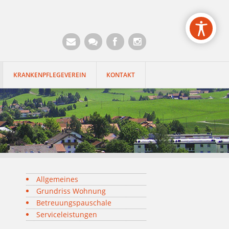
egion der Seite anspringen
KRANKENPFLEGEVEREIN
KONTAKT
Allgemeines
Grundriss Wohnung
Betreuungspauschale
Serviceleistungen