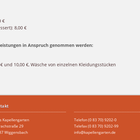
0 €
sert): 8,00 €
 Leistungen in Anspruch genommen werden:
€ und 10,00 €, Wäsche von einzelnen Kleidungsstücken
takt
s Kapellengarten
Telefon (0 83 70) 9202-0
rachstraße 29
Telefax (0 83 70) 9202-99
87 Wiggensbach
info@kapellengarten.de