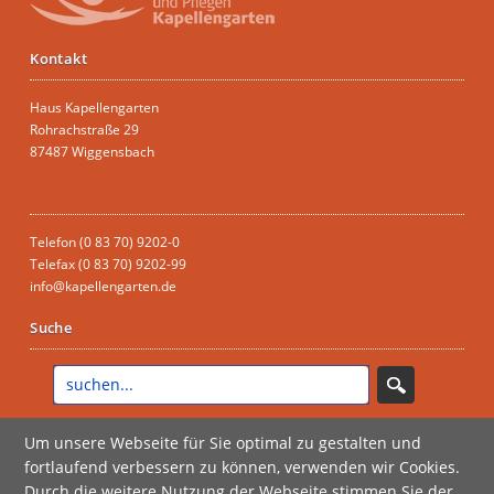
Kontakt
Haus Kapellengarten
Rohrachstraße 29
87487 Wiggensbach
Telefon (0 83 70) 9202-0
Telefax (0 83 70) 9202-99
info@kapellengarten.de
Suche
Durchsuchen Sie unsere Seiten
Um unsere Webseite für Sie optimal zu gestalten und
fortlaufend verbessern zu können, verwenden wir Cookies.
© 2026 by Betreutes Wohnen und Pflegen Kapellengarten
anmelden
Durch die weitere Nutzung der Webseite stimmen Sie der